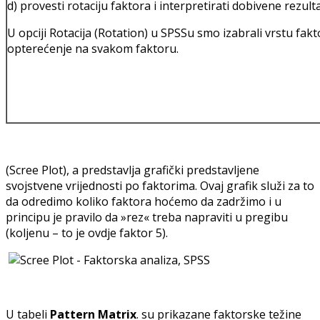
d) provesti rotaciju faktora i interpretirati dobivene rezul
U opciji Rotacija (Rotation) u SPSSu smo izabrali vrstu fakto
opterećenje na svakom faktoru.
(Scree Plot), a predstavlja grafički predstavljene
svojstvene vrijednosti po faktorima. Ovaj grafik služi za to
da odredimo koliko faktora hoćemo da zadržimo i u
principu je pravilo da »rez« treba napraviti u pregibu
(koljenu – to je ovdje faktor 5).
U tabeli
Pattern Matrix
. su prikazane faktorske težine