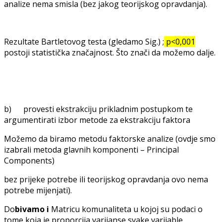
analize nema smisla (bez jakog teorijskog opravdanja).
Rezultate Bartletovog testa (gledamo Sig.) ;
p<0,001
postoji statistička značajnost. Što znači da možemo dalje.
b) provesti ekstrakciju prikladnim postupkom te
argumentirati izbor metode za ekstrakciju faktora
Možemo da biramo metodu faktorske analize (ovdje smo
izabrali metoda glavnih komponenti – Principal
Components)
bez prijeke potrebe ili teorijskog opravdanja ovo nema
potrebe mijenjati).
Do
bivamo i
Matricu komunaliteta u kojoj su podaci o
tome koja je proporcija varijanse svake varijable