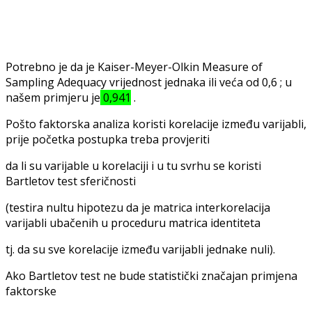
Potrebno je da je Kaiser-Meyer-Olkin Measure of
Sampling Adequacy vrijednost jednaka ili veća od 0,6 ; u
našem primjeru je
0,941
.
Pošto faktorska analiza koristi korelacije između varijabli,
prije početka postupka treba provjeriti
da li su varijable u korelaciji i u tu svrhu se koristi
Bartletov test sferičnosti
(testira nultu hipotezu da je matrica interkorelacija
varijabli ubačenih u proceduru matrica identiteta
tj. da su sve korelacije između varijabli jednake nuli).
Ako Bartletov test ne bude statistički značajan primjena
faktorske