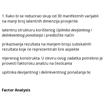
1. Kako bi se reducirao skup od 30 manifestnih varijabli
na manji broj latentnih dimenzija provjerite
latentnu strukturu korištenog
Upitnika devijantnog i
delinkventnog ponašanja
i predložite način
prikazivanja rezultata na manjem broju subskalnih
rezultata koje će reprezentirati šire aspekte
mjerenog konstrukta. U okviru ovog zadatka potrebno je
provesti faktorsku analizu na česticama
upitnika devijantnog i delinkventnog ponašanja te:
Factor Analysis