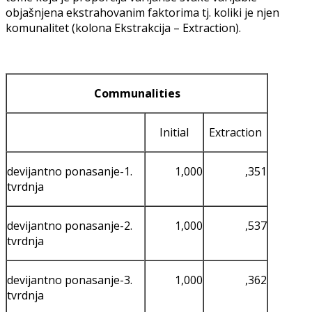
objašnjena ekstrahovanim faktorima tj. koliki je njen
komunalitet (kolona Ekstrakcija – Extraction).
Communalities
Initial
Extraction
devijantno ponasanje-1.
1,000
,351
tvrdnja
devijantno ponasanje-2.
1,000
,537
tvrdnja
devijantno ponasanje-3.
1,000
,362
tvrdnja