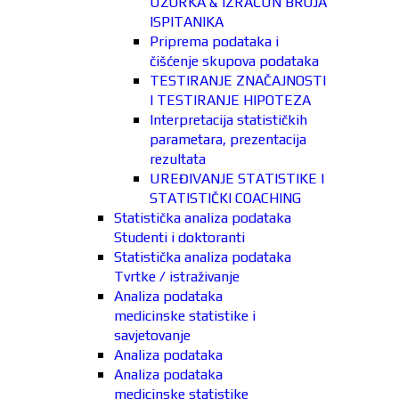
UZORKA & IZRAČUN BROJA
ISPITANIKA
Priprema podataka i
čišćenje skupova podataka
TESTIRANJE ZNAČAJNOSTI
I TESTIRANJE HIPOTEZA
Interpretacija statističkih
parametara, prezentacija
rezultata
UREĐIVANJE STATISTIKE I
STATISTIČKI COACHING
Statistička analiza podataka
Studenti i doktoranti
Statistička analiza podataka
Tvrtke / istraživanje
Analiza podataka
medicinske statistike i
savjetovanje
Analiza podataka
Analiza podataka
medicinske statistike