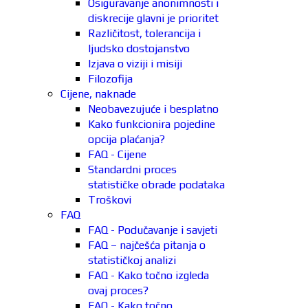
Osiguravanje anonimnosti i
diskrecije glavni je prioritet
Različitost, tolerancija i
ljudsko dostojanstvo
Izjava o viziji i misiji
Filozofija
Cijene, naknade
Neobavezujuće i besplatno
Kako funkcionira pojedine
opcija plaćanja?
FAQ - Cijene
Standardni proces
statističke obrade podataka
Troškovi
FAQ
FAQ - Podučavanje i savjeti
FAQ – najčešća pitanja o
statističkoj analizi
FAQ - Kako točno izgleda
ovaj proces?
FAQ - Kako točno