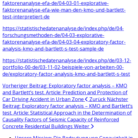
faktorenanalyse-efa-de/04-03-01-explorative-
faktorenanalyse-efa-wie-man-den-kmo-und-bartlett-
test-interpretiert-de
https://statistischedatenanalyse.de/index.php/de/04-
forschungsmethoden-de/04-03-explorative-
faktorenanalyse-efa-de/04-03-04-exploratory-factor-
analysis-kmo-and-bartlett-s-test-sample-de
https://statistischedatenanalyse.de/index.php/de/03-12-
portfolio-00-de/03-11-02-beispiele-von-arbeiten-00-
de/exploratory-factor-analysis-kmo-and-bartlett-s-test
Vorheriger Beitrag: Exploratory factor analysis – KMO
and Bartlett’s test. Article: Prediction and Protection of
Car Driving Accident in Urban Zone
Zurück
Nächster
Beitrag: Exploratory factor analysis – KMO and Bartlett’s
test. Article: Statistical Approach in the Determination of
Causality Factors of Seismic Capacity of Reinforced
Concrete Residential Buildings
Weiter