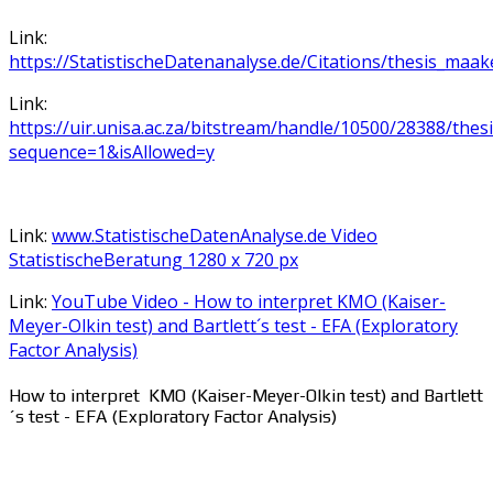
Link:
https://StatistischeDatenanalyse.de/Citations/thesis_maak
Link:
https://uir.unisa.ac.za/bitstream/handle/10500/28388/the
sequence=1&isAllowed=y
Link:
www.StatistischeDatenAnalyse.de Video
StatistischeBeratung 1280 x 720 px
Link:
YouTube Video - How to interpret KMO (Kaiser-
Meyer-Olkin test) and Bartlett´s test - EFA (Exploratory
Factor Analysis)
How to interpret KMO (Kaiser-Meyer-Olkin test) and Bartlett
´s test - EFA (Exploratory Factor Analysis)