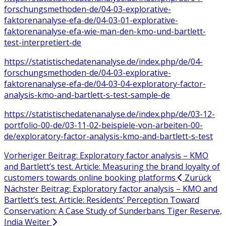
forschungsmethoden-de/04-03-explorative-
faktorenanalyse-efa-de/04-03-01-explorative-
faktorenanalyse-efa-wie-man-den-kmo-und-bartlett-
test-interpretiert-de
https://statistischedatenanalyse.de/index.php/de/04-
forschungsmethoden-de/04-03-explorative-
faktorenanalyse-efa-de/04-03-04-exploratory-factor-
analysis-kmo-and-bartlett-s-test-sample-de
https://statistischedatenanalyse.de/index.php/de/03-12-
portfolio-00-de/03-11-02-beispiele-von-arbeiten-00-
de/exploratory-factor-analysis-kmo-and-bartlett-s-test
Vorheriger Beitrag: Exploratory factor analysis – KMO
and Bartlett’s test. Article: Measuring the brand loyalty of
customers towards online booking platforms
Zurück
Nächster Beitrag: Exploratory factor analysis – KMO and
Bartlett’s test. Article: Residents’ Perception Toward
Conservation: A Case Study of Sunderbans Tiger Reserve,
India
Weiter