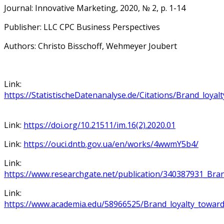
Journal: Innovative Marketing, 2020, № 2, p. 1-14
Publisher: LLC CPC Business Perspectives
Authors: Christo Bisschoff, Wehmeyer Joubert
Link:
https://StatistischeDatenanalyse.de/Citations/Brand_loya
Link:
https://doi.org/10.21511/im.16(2).2020.01
Link:
https://ouci.dntb.gov.ua/en/works/4wwmY5b4/
Link:
https://www.researchgate.net/publication/340387931_Br
Link:
https://www.academia.edu/58966525/Brand_loyalty_towar