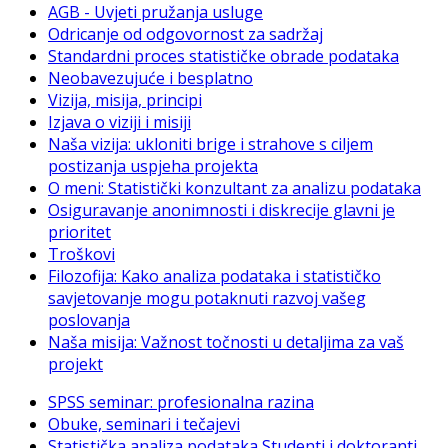
AGB - Uvjeti pružanja usluge
Odricanje od odgovornost za sadržaj
Standardni proces statističke obrade podataka
Neobavezujuće i besplatno
Vizija, misija, principi
Izjava o viziji i misiji
Naša vizija: ukloniti brige i strahove s ciljem
postizanja uspjeha projekta
O meni: Statistički konzultant za analizu podataka
Osiguravanje anonimnosti i diskrecije glavni je
prioritet
Troškovi
Filozofija: Kako analiza podataka i statističko
savjetovanje mogu potaknuti razvoj vašeg
poslovanja
Naša misija: Važnost točnosti u detaljima za vaš
projekt
SPSS seminar: profesionalna razina
Obuke, seminari i tečajevi
Statistička analiza podataka Studenti i doktoranti