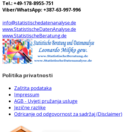
Tel.: +49-178-8955-751
Viber/WhatsApp: +387-63-997-996
info@statistischedatenanalyse.de
www.StatistischeDatenAnalyse.de
www.StatistischeBeratung.de
Politika privatnosti
Zaštita podataka
Impressum
AGB - Uvjeti pružanja usluge
Jezične razlike
Odricanje od odgovornost za sadržaj (Disclaimer)