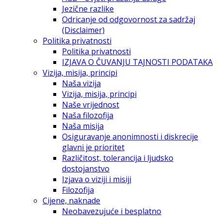
Jezične razlike
Odricanje od odgovornost za sadržaj
(Disclaimer)
Politika privatnosti
Politika privatnosti
IZJAVA O ČUVANJU TAJNOSTI PODATAKA
Vizija, misija, principi
Naša vizija
Vizija, misija, principi
Naše vrijednost
Naša filozofija
Naša misija
Osiguravanje anonimnosti i diskrecije
glavni je prioritet
Različitost, tolerancija i ljudsko
dostojanstvo
Izjava o viziji i misiji
Filozofija
Cijene, naknade
Neobavezujuće i besplatno