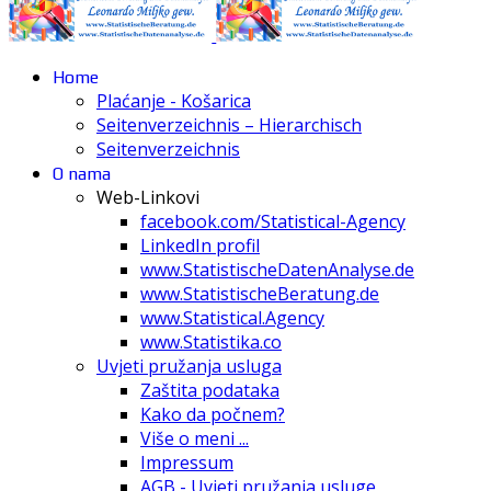
Home
Plaćanje - Košarica
Seitenverzeichnis – Hierarchisch
Seitenverzeichnis
O nama
Web-Linkovi
facebook.com/Statistical-Agency
LinkedIn profil
www.StatistischeDatenAnalyse.de
www.StatistischeBeratung.de
www.Statistical.Agency
www.Statistika.co
Uvjeti pružanja usluga
Zaštita podataka
Kako da počnem?
Više o meni ...
Impressum
AGB - Uvjeti pružanja usluge