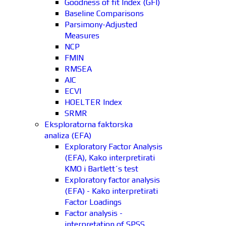
Goodness of fit Index (GFI)
Baseline Comparisons
Parsimony-Adjusted
Measures
NCP
FMIN
RMSEA
AIC
ECVI
HOELTER Index
SRMR
Eksploratorna faktorska
analiza (EFA)
Exploratory Factor Analysis
(EFA), Kako interpretirati
KMO i Bartlett´s test
Exploratory factor analysis
(EFA) - Kako interpretirati
Factor Loadings
Factor analysis -
interpretation of SPSS