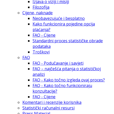
Izjava o viziji i misiji
Filozofija
Cijene, naknade
Neobavezujuće i besplatno
Kako funkcionira pojedine opcija
plaćanja?
FAQ - Cijene
Standardni proces statističke obrade
podataka
Troškovi
FAQ
FAQ - Podučavanje i savjeti
FAQ – najčešća pitanja o statističkoj
analizi
FAQ - Kako točno izgleda ovaj proces?
FAQ - Kako točno funkcioniraju
konzultacije?
FAQ - Cijene
Komentari i recenzije korisnika
Statistički računalni resursi
Press Material