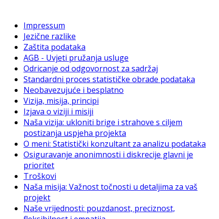
Impressum
Jezične razlike
Zaštita podataka
AGB - Uvjeti pružanja usluge
Odricanje od odgovornost za sadržaj
Standardni proces statističke obrade podataka
Neobavezujuće i besplatno
Vizija, misija, principi
Izjava o viziji i misiji
Naša vizija: ukloniti brige i strahove s ciljem
postizanja uspjeha projekta
O meni: Statistički konzultant za analizu podataka
Osiguravanje anonimnosti i diskrecije glavni je
prioritet
Troškovi
Naša misija: Važnost točnosti u detaljima za vaš
projekt
Naše vrijednosti: pouzdanost, preciznost,
fleksibilnost i empatija.