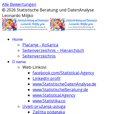
Alle Bewertungen
© 2026 Statistische Beratung und DatenAnalyse
Leonardo Miljko
Home
Plaćanje - Košarica
Seitenverzeichnis – Hierarchisch
Seitenverzeichnis
O nama
Web-Linkovi
facebook.com/Statistical-Agency
LinkedIn profil
www.StatistischeDatenAnalyse.de
www.StatistischeBeratung.de
www.Statistical.Agency
www.Statistika.co
Uvjeti pružanja usluga
Zaštita podataka