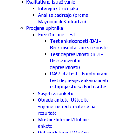
Kvalitativno istraživanje
Intervjui stručnjaka
Analiza sadržaja (prema
Mayringu ili Kuckartzu)
Procjena upitnika
Free On Line Test
Test anksioznosti (BAI -
Beck inventar anksioznosti)
Test depresivnosti (BDI –
Bekov inventar
depresivnosti)
DASS 42 test - kombinirani
test depresije, anksioznosti
i stupnja stresa kod osobe.
Savjeti za anketu
Obrada ankete: Uštedite
vrijeme i usredotočite se na
rezultate
Mrežne/Internet/OnLine
ankete
OnLine/Internet/Mrežne