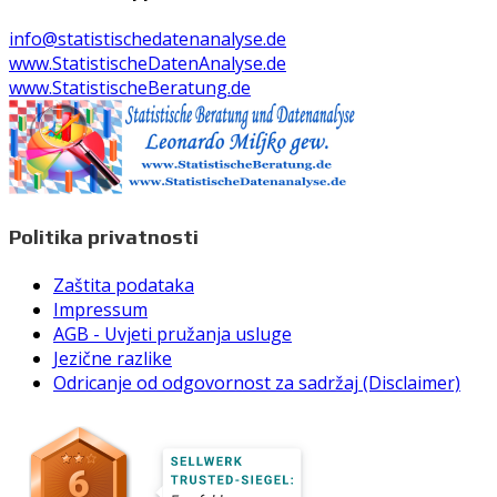
info@statistischedatenanalyse.de
www.StatistischeDatenAnalyse.de
www.StatistischeBeratung.de
Politika privatnosti
Zaštita podataka
Impressum
AGB - Uvjeti pružanja usluge
Jezične razlike
Odricanje od odgovornost za sadržaj (Disclaimer)