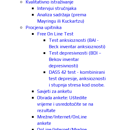
Kvalitativno istraživanje
Intervjui stručnjaka
Analiza sadržaja (prema
Mayringu ili Kuckartzu)
Procjena upitnika
Free On Line Test
Test anksioznosti (BAI -
Beck inventar anksioznosti)
Test depresivnosti (BDI –
Bekov inventar
depresivnosti)
DASS 42 test - kombinirani
test depresije, anksioznosti
i stupnja stresa kod osobe.
Savjeti za anketu
Obrada ankete: Uštedite
vrijeme i usredotočite se na
rezultate
Mrežne/Internet/OnLine
ankete
OnLine/Internet/Mrežne