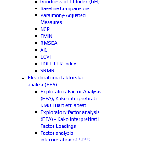
Goodness of fit Index (GFI)
Baseline Comparisons
Parsimony-Adjusted
Measures
NCP
FMIN
RMSEA
AIC
ECVI
HOELTER Index
SRMR
Eksploratorna faktorska
analiza (EFA)
Exploratory Factor Analysis
(EFA), Kako interpretirati
KMO i Bartlett´s test
Exploratory factor analysis
(EFA) - Kako interpretirati
Factor Loadings
Factor analysis -
interpretation of SPSS