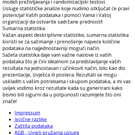
modeli preživljavanja i randomizacijski testovi.
Usluge statističke analize koje nudimo otključat će pravi
potencijal Vaših podataka i pomoći Vama i Vašoj
organizaciji da ostvarite sadržane prednosti!
Sumarna statistika
Važan aspekt deskriptivne statistike, sumarna statistika
koristi se za sažimanje i prenošenje najveće količine
podataka na najjednostavniji mogući način.
Sažeta statistika daje vam važne naslove iz vaših
podataka što je čini idealnom za predstavljanje vaših
rezultata na jednostavan i učinkovit način, bilo kao dio
prezentacije, izvješća ili postera. Rezultati se mogu
uskladiti s vašim potrebama i skupom podataka, a mi vas
uvijek vodimo kroz rezultate kada su generirani kako
bismo bili sigurni da u potpunosti razumijete što oni
znače!
Impressum
Jezične razlike
Zaštita podataka
AGB - Uvjeti pružanja usluge