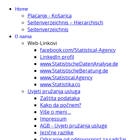
Home
Plaćanje - Košarica
Seitenverzeichnis – Hierarchisch
Seitenverzeichnis
O nama
Web-Linkovi
facebook.com/Statistical-Agency
LinkedIn profil
www.StatistischeDatenAnalyse.de
www.StatistischeBeratung.de
www.Statistical.Agency
www.Statistika.co
Uvjeti pružanja usluga
Zaštita podataka
Kako da počnem?
Više o meni ...
Impressum
AGB - Uvjeti pružanja usluge
Jezične razlike
Odricanje od odgovornost za sadržaj