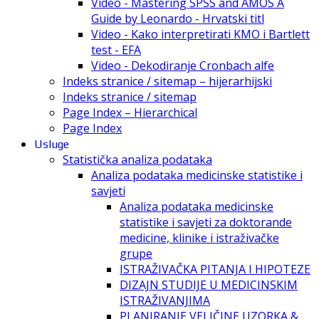
Video - Mastering SPSS and AMOS A
Guide by Leonardo - Hrvatski titl
Video - Kako interpretirati KMO i Bartlett
test - EFA
Video - Dekodiranje Cronbach alfe
Indeks stranice / sitemap – hijerarhijski
Indeks stranice / sitemap
Page Index – Hierarchical
Page Index
Usluge
Statistička analiza podataka
Analiza podataka medicinske statistike i
savjeti
Analiza podataka medicinske
statistike i savjeti za doktorande
medicine, klinike i istraživačke
grupe
ISTRAŽIVAČKA PITANJA I HIPOTEZE
DIZAJN STUDIJE U MEDICINSKIM
ISTRAŽIVANJIMA
PLANIRANJE VELIČINE UZORKA &