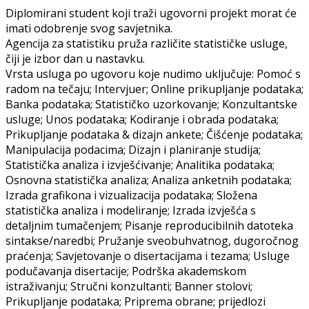
Diplomirani student koji traži ugovorni projekt morat će
imati odobrenje svog savjetnika.
Agencija za statistiku pruža različite statističke usluge,
čiji je izbor dan u nastavku.
Vrsta usluga po ugovoru koje nudimo uključuje: Pomoć s
radom na tečaju; Intervjuer; Online prikupljanje podataka;
Banka podataka; Statističko uzorkovanje; Konzultantske
usluge; Unos podataka; Kodiranje i obrada podataka;
Prikupljanje podataka & dizajn ankete; Čišćenje podataka;
Manipulacija podacima; Dizajn i planiranje studija;
Statistička analiza i izvješćivanje; Analitika podataka;
Osnovna statistička analiza; Analiza anketnih podataka;
Izrada grafikona i vizualizacija podataka; Složena
statistička analiza i modeliranje; Izrada izvješća s
detaljnim tumačenjem; Pisanje reproducibilnih datoteka
sintakse/naredbi; Pružanje sveobuhvatnog, dugoročnog
praćenja; Savjetovanje o disertacijama i tezama; Usluge
podučavanja disertacije; Podrška akademskom
istraživanju; Stručni konzultanti; Banner stolovi;
Prikupljanje podataka; Priprema obrane; prijedlozi