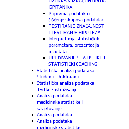
UZORKA & IZRAČUN BROJA
ISPITANIKA
Priprema podataka i
čišćenje skupova podataka
TESTIRANJE ZNAČAJNOSTI
I TESTIRANJE HIPOTEZA
Interpretacija statističkih
parametara, prezentacija
rezultata
UREĐIVANJE STATISTIKE I
STATISTIČKI COACHING
Statistička analiza podataka
Studenti i doktoranti
Statistička analiza podataka
Tvrtke / istraživanje
Analiza podataka
medicinske statistike i
savjetovanje
Analiza podataka
Analiza podataka
medicinske statistike