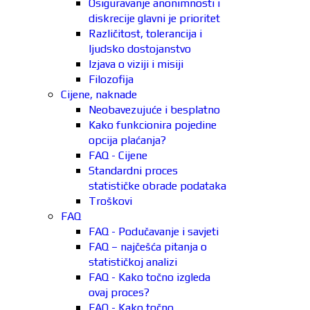
Osiguravanje anonimnosti i
diskrecije glavni je prioritet
Različitost, tolerancija i
ljudsko dostojanstvo
Izjava o viziji i misiji
Filozofija
Cijene, naknade
Neobavezujuće i besplatno
Kako funkcionira pojedine
opcija plaćanja?
FAQ - Cijene
Standardni proces
statističke obrade podataka
Troškovi
FAQ
FAQ - Podučavanje i savjeti
FAQ – najčešća pitanja o
statističkoj analizi
FAQ - Kako točno izgleda
ovaj proces?
FAQ - Kako točno