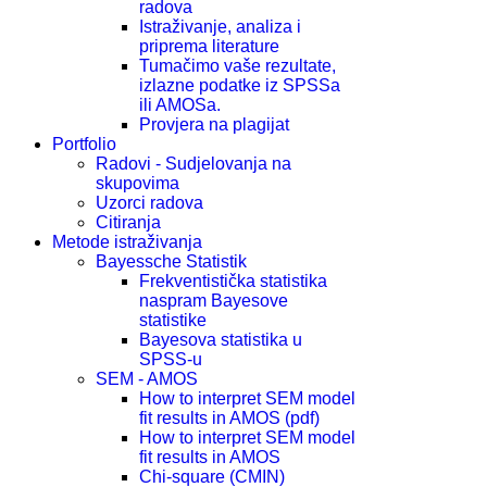
radova
Istraživanje, analiza i
priprema literature
Tumačimo vaše rezultate,
izlazne podatke iz SPSSa
ili AMOSa.
Provjera na plagijat
Portfolio
Radovi - Sudjelovanja na
skupovima
Uzorci radova
Citiranja
Metode istraživanja
Bayessche Statistik
Frekventistička statistika
naspram Bayesove
statistike
Bayesova statistika u
SPSS-u
SEM - AMOS
How to interpret SEM model
fit results in AMOS (pdf)
How to interpret SEM model
fit results in AMOS
Chi-square (CMIN)