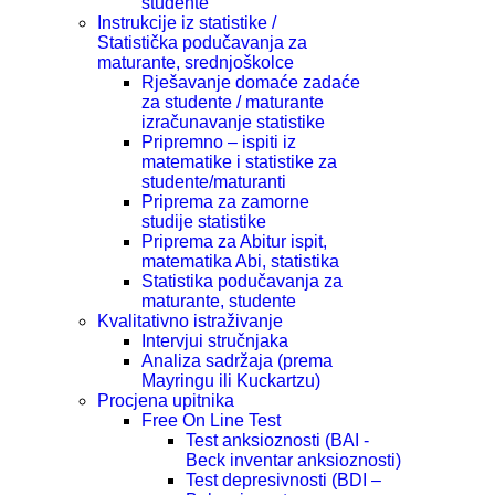
studente
Instrukcije iz statistike /
Statistička podučavanja za
maturante, srednjoškolce
Rješavanje domaće zadaće
za studente / maturante
izračunavanje statistike
Pripremno – ispiti iz
matematike i statistike za
studente/maturanti
Priprema za zamorne
studije statistike
Priprema za Abitur ispit,
matematika Abi, statistika
Statistika podučavanja za
maturante, studente
Kvalitativno istraživanje
Intervjui stručnjaka
Analiza sadržaja (prema
Mayringu ili Kuckartzu)
Procjena upitnika
Free On Line Test
Test anksioznosti (BAI -
Beck inventar anksioznosti)
Test depresivnosti (BDI –