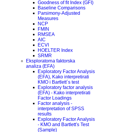
Goodness of fit Index (GFI)
Baseline Comparisons
Parsimony-Adjusted
Measures
NCP
FMIN
RMSEA
AIC
ECVI
HOELTER Index
SRMR
Eksploratorna faktorska
analiza (EFA)
Exploratory Factor Analysis
(EFA), Kako interpretirati
KMO i Bartlett´s test
Exploratory factor analysis
(EFA) - Kako interpretirati
Factor Loadings
Factor analysis -
interpretation of SPSS
results
Exploratory Factor Analysis
- KMO and Bartlett's Test
(Sample)