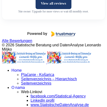
View all reviews
Site owner: Upgrade for more views or wait till monthly reset.
Alle Bewertungen
© 2026 Statistische Beratung und DatenAnalyse Leonardo
Miljko
Home
Plaćanje - Košarica
Seitenverzeichnis – Hierarchisch
Seitenverzeichnis
O nama
Web-Linkovi
facebook.com/Statistical-Agency
LinkedIn profil
www.StatistischeDatenAnalyse.de