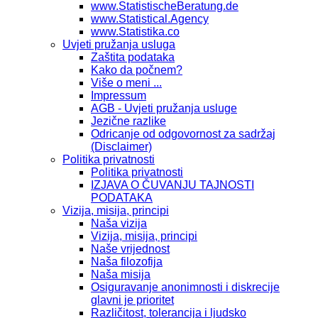
www.StatistischeBeratung.de
www.Statistical.Agency
www.Statistika.co
Uvjeti pružanja usluga
Zaštita podataka
Kako da počnem?
Više o meni ...
Impressum
AGB - Uvjeti pružanja usluge
Jezične razlike
Odricanje od odgovornost za sadržaj
(Disclaimer)
Politika privatnosti
Politika privatnosti
IZJAVA O ČUVANJU TAJNOSTI
PODATAKA
Vizija, misija, principi
Naša vizija
Vizija, misija, principi
Naše vrijednost
Naša filozofija
Naša misija
Osiguravanje anonimnosti i diskrecije
glavni je prioritet
Različitost, tolerancija i ljudsko