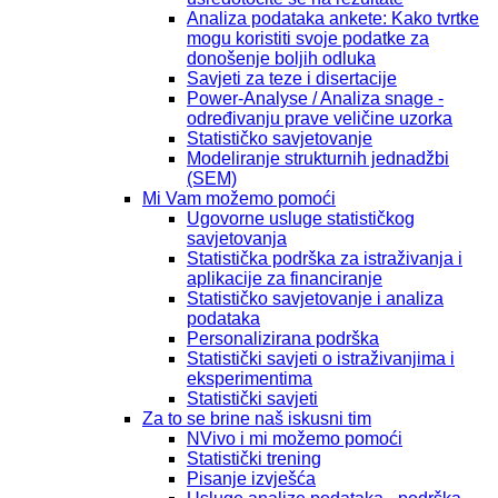
Analiza podataka ankete: Kako tvrtke
mogu koristiti svoje podatke za
donošenje boljih odluka
Savjeti za teze i disertacije
Power-Analyse / Analiza snage -
određivanju prave veličine uzorka
Statističko savjetovanje
Modeliranje strukturnih jednadžbi
(SEM)
Mi Vam možemo pomoći
Ugovorne usluge statističkog
savjetovanja
Statistička podrška za istraživanja i
aplikacije za financiranje
Statističko savjetovanje i analiza
podataka
Personalizirana podrška
Statistički savjeti o istraživanjima i
eksperimentima
Statistički savjeti
Za to se brine naš iskusni tim
NVivo i mi možemo pomoći
Statistički trening
Pisanje izvješća