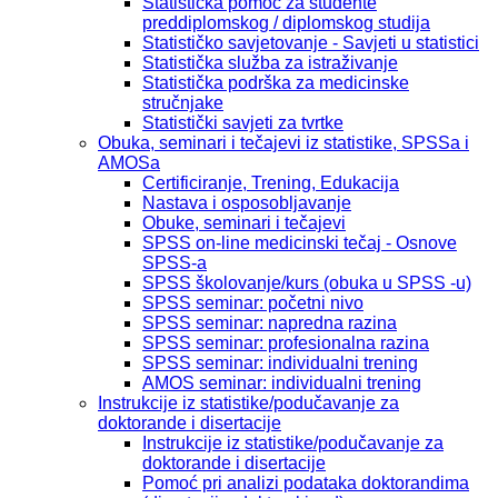
Statistička pomoć za studente
preddiplomskog / diplomskog studija
Statističko savjetovanje - Savjeti u statistici
Statistička služba za istraživanje
Statistička podrška za medicinske
stručnjake
Statistički savjeti za tvrtke
Obuka, seminari i tečajevi iz statistike, SPSSa i
AMOSa
Certificiranje, Trening, Edukacija
Nastava i osposobljavanje
Obuke, seminari i tečajevi
SPSS on-line medicinski tečaj - Osnove
SPSS-a
SPSS školovanje/kurs (obuka u SPSS -u)
SPSS seminar: početni nivo
SPSS seminar: napredna razina
SPSS seminar: profesionalna razina
SPSS seminar: individualni trening
AMOS seminar: individualni trening
Instrukcije iz statistike/podučavanje za
doktorande i disertacije
Instrukcije iz statistike/podučavanje za
doktorande i disertacije
Pomoć pri analizi podataka doktorandima