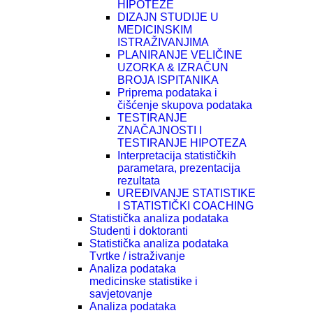
HIPOTEZE
DIZAJN STUDIJE U
MEDICINSKIM
ISTRAŽIVANJIMA
PLANIRANJE VELIČINE
UZORKA & IZRAČUN
BROJA ISPITANIKA
Priprema podataka i
čišćenje skupova podataka
TESTIRANJE
ZNAČAJNOSTI I
TESTIRANJE HIPOTEZA
Interpretacija statističkih
parametara, prezentacija
rezultata
UREĐIVANJE STATISTIKE
I STATISTIČKI COACHING
Statistička analiza podataka
Studenti i doktoranti
Statistička analiza podataka
Tvrtke / istraživanje
Analiza podataka
medicinske statistike i
savjetovanje
Analiza podataka