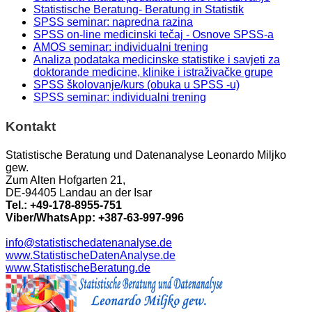
Statistische Beratung- Beratung in Statistik
SPSS seminar: napredna razina
SPSS on-line medicinski tečaj - Osnove SPSS-a
AMOS seminar: individualni trening
Analiza podataka medicinske statistike i savjeti za
doktorande medicine, klinike i istraživačke grupe
SPSS školovanje/kurs (obuka u SPSS -u)
SPSS seminar: individualni trening
Kontakt
Statistische Beratung und Datenanalyse Leonardo Miljko
gew.
Zum Alten Hofgarten 21,
DE-94405 Landau an der Isar
Tel.: +49-178-8955-751
Viber/WhatsApp: +387-63-997-996
info@statistischedatenanalyse.de
www.StatistischeDatenAnalyse.de
www.StatistischeBeratung.de