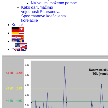
NVivo i mi možemo pomoći
Kako da tumačimo
vrijednosti Pearsonova i
Spearmanova koeficijenta
korelacije
Kontakt
">