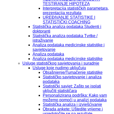
TESTIRANJE HIPOTEZA
Interpretacija statističkih parametara,
prezentacija rezultata
UREĐIVANJE STATISTIKE I
STATISTIČKI COACHING
Statistička analiza podataka Studenti i
doktoranti
Statistička analiza podataka Tvrtke /
istraživanje
Analiza podataka medicinske statistike i
savjetovanje
Analiza podataka
Analiza podataka medicinske statistike
Usluge statističkog savjetovanja i suradnje
Usluge koje nudimo uključuju
Objašnjenje/Tumačenje statistike
Statističko savjetovanje i analiza
podataka
Statistički savjet: Zašto se isplati
uključiti statističara
Personalizirana podrška: Kako vam
možemo pomoći u analizi podataka
Statistička analiza i izvješćivanje
Obrada ankete: Uštedite vrijeme i
usredotočite se na rezultate