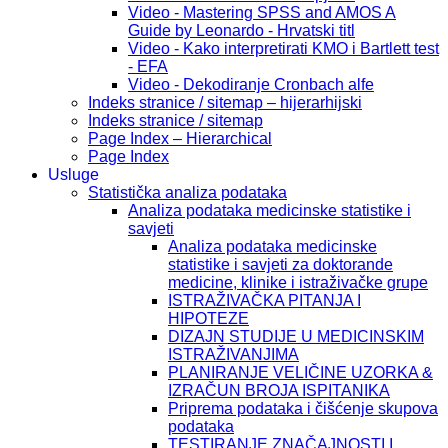
Video - Mastering SPSS and AMOS A
Guide by Leonardo - Hrvatski titl
Video - Kako interpretirati KMO i Bartlett test
- EFA
Video - Dekodiranje Cronbach alfe
Indeks stranice / sitemap – hijerarhijski
Indeks stranice / sitemap
Page Index – Hierarchical
Page Index
Usluge
Statistička analiza podataka
Analiza podataka medicinske statistike i
savjeti
Analiza podataka medicinske
statistike i savjeti za doktorande
medicine, klinike i istraživačke grupe
ISTRAŽIVAČKA PITANJA I
HIPOTEZE
DIZAJN STUDIJE U MEDICINSKIM
ISTRAŽIVANJIMA
PLANIRANJE VELIČINE UZORKA &
IZRAČUN BROJA ISPITANIKA
Priprema podataka i čišćenje skupova
podataka
TESTIRANJE ZNAČAJNOSTI I