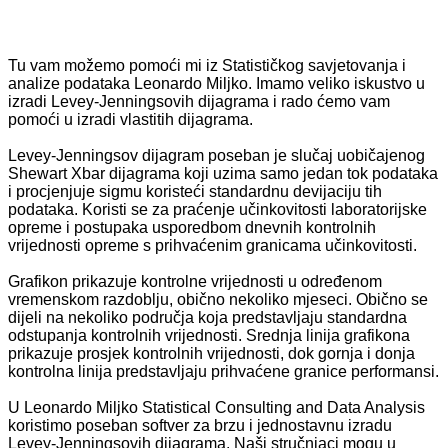
Tu vam možemo pomoći mi iz Statističkog savjetovanja i
analize podataka Leonardo Miljko. Imamo veliko iskustvo u
izradi Levey-Jenningsovih dijagrama i rado ćemo vam
pomoći u izradi vlastitih dijagrama.
Levey-Jenningsov dijagram poseban je slučaj uobičajenog
Shewart Xbar dijagrama koji uzima samo jedan tok podataka
i procjenjuje sigmu koristeći standardnu devijaciju tih
podataka. Koristi se za praćenje učinkovitosti laboratorijske
opreme i postupaka usporedbom dnevnih kontrolnih
vrijednosti opreme s prihvaćenim granicama učinkovitosti.
Grafikon prikazuje kontrolne vrijednosti u određenom
vremenskom razdoblju, obično nekoliko mjeseci. Obično se
dijeli na nekoliko područja koja predstavljaju standardna
odstupanja kontrolnih vrijednosti. Srednja linija grafikona
prikazuje prosjek kontrolnih vrijednosti, dok gornja i donja
kontrolna linija predstavljaju prihvaćene granice performansi.
U Leonardo Miljko Statistical Consulting and Data Analysis
koristimo poseban softver za brzu i jednostavnu izradu
Levey-Jenningsovih dijagrama. Naši stručnjaci mogu u