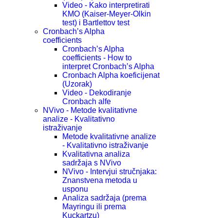
Video - Kako interpretirati
KMO (Kaiser-Meyer-Olkin
test) i Bartlettov test
Cronbach’s Alpha
coefficients
Cronbach’s Alpha
coefficients - How to
interpret Cronbach’s Alpha
Cronbach Alpha koeficijenat
(Uzorak)
Video - Dekodiranje
Cronbach alfe
NVivo - Metode kvalitativne
analize - Kvalitativno
istraživanje
Metode kvalitativne analize
- Kvalitativno istraživanje
Kvalitativna analiza
sadržaja s NVivo
NVivo - Intervjui stručnjaka:
Znanstvena metoda u
usponu
Analiza sadržaja (prema
Mayringu ili prema
Kuckartzu)