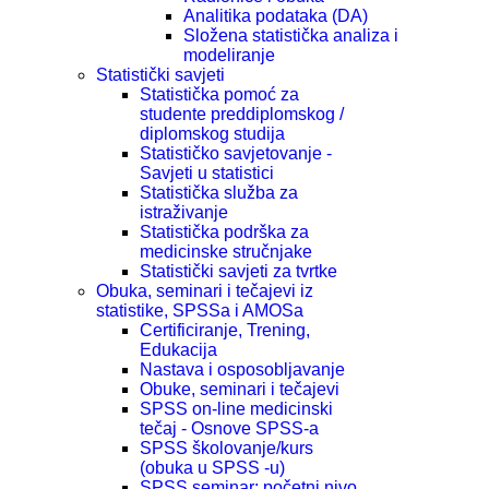
Analitika podataka (DA)
Složena statistička analiza i
modeliranje
Statistički savjeti
Statistička pomoć za
studente preddiplomskog /
diplomskog studija
Statističko savjetovanje -
Savjeti u statistici
Statistička služba za
istraživanje
Statistička podrška za
medicinske stručnjake
Statistički savjeti za tvrtke
Obuka, seminari i tečajevi iz
statistike, SPSSa i AMOSa
Certificiranje, Trening,
Edukacija
Nastava i osposobljavanje
Obuke, seminari i tečajevi
SPSS on-line medicinski
tečaj - Osnove SPSS-a
SPSS školovanje/kurs
(obuka u SPSS -u)
SPSS seminar: početni nivo