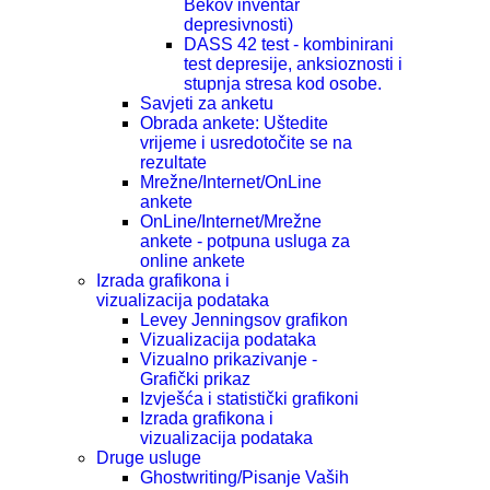
Bekov inventar
depresivnosti)
DASS 42 test - kombinirani
test depresije, anksioznosti i
stupnja stresa kod osobe.
Savjeti za anketu
Obrada ankete: Uštedite
vrijeme i usredotočite se na
rezultate
Mrežne/Internet/OnLine
ankete
OnLine/Internet/Mrežne
ankete - potpuna usluga za
online ankete
Izrada grafikona i
vizualizacija podataka
Levey Jenningsov grafikon
Vizualizacija podataka
Vizualno prikazivanje -
Grafički prikaz
Izvješća i statistički grafikoni
Izrada grafikona i
vizualizacija podataka
Druge usluge
Ghostwriting/Pisanje Vaših