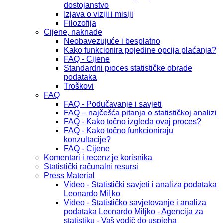
dostojanstvo
Izjava o viziji i misiji
Filozofija
Cijene, naknade
Neobavezujuće i besplatno
Kako funkcionira pojedine opcija plaćanja?
FAQ - Cijene
Standardni proces statističke obrade
podataka
Troškovi
FAQ
FAQ - Podučavanje i savjeti
FAQ – najčešća pitanja o statističkoj analizi
FAQ - Kako točno izgleda ovaj proces?
FAQ - Kako točno funkcioniraju
konzultacije?
FAQ - Cijene
Komentari i recenzije korisnika
Statistički računalni resursi
Press Material
Video - Statistički savjeti i analiza podataka
Leonardo Miljko
Video - Statističko savjetovanje i analiza
podataka Leonardo Miljko - Agencija za
statistiku - Vaš vodič do uspjeha