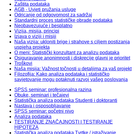
Zaštita podataka
AGB - Uvjeti pružanja usluge
Odricanje od odgovornost za sadržaj
Standardni proces statističke obrade podataka
Neobavezujuće i besplatno
Vizija, misija, principi
Izjava o viziji i misiji
Naša vizija: ukloniti brige i strahove s ciljem postizanja
uspjeha projekta
O meni: Statistički konzultant za analizu podataka
Osiguravanje anonimnosti i diskrecije glavni je prioritet
Troškovi
Naša misija: Važnost točnosti u detaljima za vaš projekt
Filozofija: Kako analiza podataka i statističko
savjetovanje mogu potaknuti razvoj vašeg poslovanja
SPSS seminar: profesionalna razina
Obuke, seminari i tečajevi
Statistička analiza podataka Studenti i doktoranti
Nastava i osposobljavanje
SPSS seminar: početni nivo
Analiza podataka
TESTIRANJE ZNAČAJNOSTI I TESTIRANJE
HIPOTEZA
Statistička analiza podataka Tvrtke / istraživanje