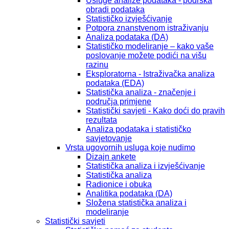
Usluge analize podataka - podrška
obradi podataka
Statističko izvješćivanje
Potpora znanstvenom istraživanju
Analiza podataka (DA)
Statističko modeliranje – kako vaše
poslovanje možete podići na višu
razinu
Eksploratorna - Istraživačka analiza
podataka (EDA)
Statistička analiza - značenje i
područja primjene
Statistički savjeti - Kako doći do pravih
rezultata
Analiza podataka i statističko
savjetovanje
Vrsta ugovornih usluga koje nudimo
Dizajn ankete
Statistička analiza i izvješćivanje
Statistička analiza
Radionice i obuka
Analitika podataka (DA)
Složena statistička analiza i
modeliranje
Statistički savjeti