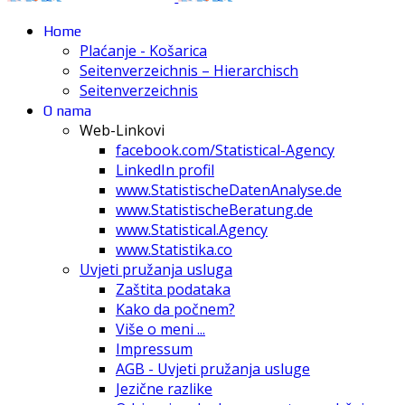
Home
Plaćanje - Košarica
Seitenverzeichnis – Hierarchisch
Seitenverzeichnis
O nama
Web-Linkovi
facebook.com/Statistical-Agency
LinkedIn profil
www.StatistischeDatenAnalyse.de
www.StatistischeBeratung.de
www.Statistical.Agency
www.Statistika.co
Uvjeti pružanja usluga
Zaštita podataka
Kako da počnem?
Više o meni ...
Impressum
AGB - Uvjeti pružanja usluge
Jezične razlike