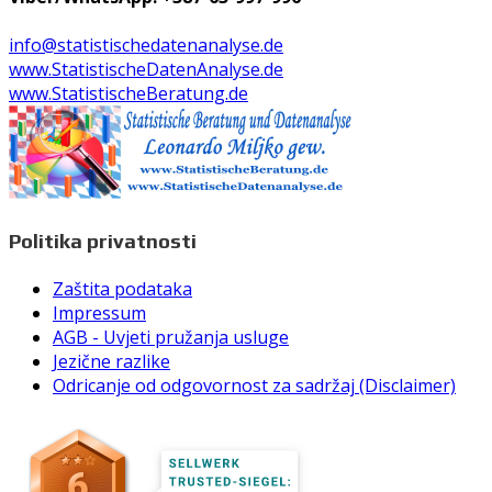
info@statistischedatenanalyse.de
www.StatistischeDatenAnalyse.de
www.StatistischeBeratung.de
Politika privatnosti
Zaštita podataka
Impressum
AGB - Uvjeti pružanja usluge
Jezične razlike
Odricanje od odgovornost za sadržaj (Disclaimer)