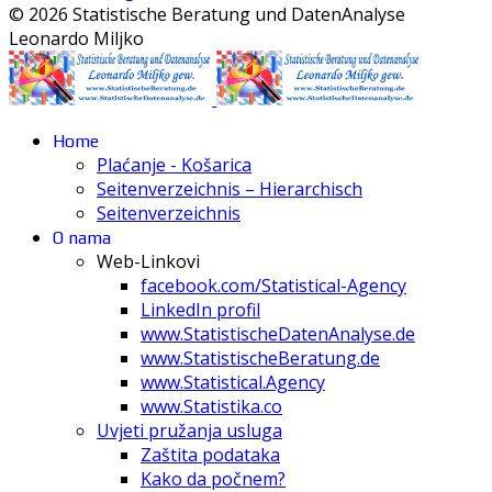
© 2026 Statistische Beratung und DatenAnalyse
Leonardo Miljko
Home
Plaćanje - Košarica
Seitenverzeichnis – Hierarchisch
Seitenverzeichnis
O nama
Web-Linkovi
facebook.com/Statistical-Agency
LinkedIn profil
www.StatistischeDatenAnalyse.de
www.StatistischeBeratung.de
www.Statistical.Agency
www.Statistika.co
Uvjeti pružanja usluga
Zaštita podataka
Kako da počnem?