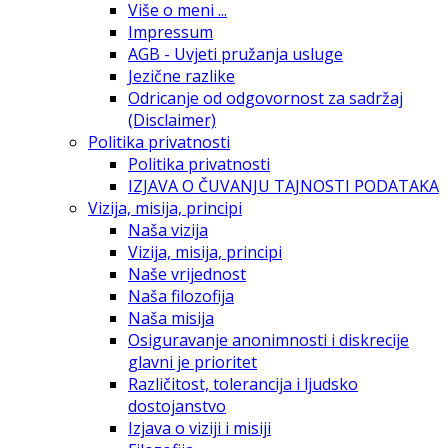
Više o meni ...
Impressum
AGB - Uvjeti pružanja usluge
Jezične razlike
Odricanje od odgovornost za sadržaj
(Disclaimer)
Politika privatnosti
Politika privatnosti
IZJAVA O ČUVANJU TAJNOSTI PODATAKA
Vizija, misija, principi
Naša vizija
Vizija, misija, principi
Naše vrijednost
Naša filozofija
Naša misija
Osiguravanje anonimnosti i diskrecije
glavni je prioritet
Različitost, tolerancija i ljudsko
dostojanstvo
Izjava o viziji i misiji