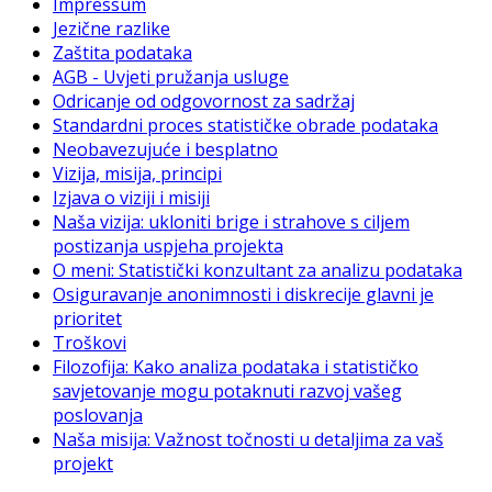
Impressum
Jezične razlike
Zaštita podataka
AGB - Uvjeti pružanja usluge
Odricanje od odgovornost za sadržaj
Standardni proces statističke obrade podataka
Neobavezujuće i besplatno
Vizija, misija, principi
Izjava o viziji i misiji
Naša vizija: ukloniti brige i strahove s ciljem
postizanja uspjeha projekta
O meni: Statistički konzultant za analizu podataka
Osiguravanje anonimnosti i diskrecije glavni je
prioritet
Troškovi
Filozofija: Kako analiza podataka i statističko
savjetovanje mogu potaknuti razvoj vašeg
poslovanja
Naša misija: Važnost točnosti u detaljima za vaš
projekt