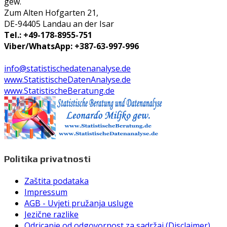
gew.
Zum Alten Hofgarten 21,
DE-94405 Landau an der Isar
Tel.: +49-178-8955-751
Viber/WhatsApp: +387-63-997-996
info@statistischedatenanalyse.de
www.StatistischeDatenAnalyse.de
www.StatistischeBeratung.de
Politika privatnosti
Zaštita podataka
Impressum
AGB - Uvjeti pružanja usluge
Jezične razlike
Odricanje od odgovornost za sadržaj (Disclaimer)