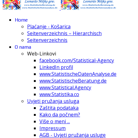
Home
Plaćanje - Košarica
Seitenverzeichnis – Hierarchisch
Seitenverzeichnis
O nama
Web-Linkovi
facebook.com/Statistical-Agency
LinkedIn profil
www.StatistischeDatenAnalyse.de
www.StatistischeBeratung.de
www.Statistical.Agency
www.Statistika.co
Uvjeti pružanja usluga
Zaštita podataka
Kako da počnem?
Više o meni ...
Impressum
AGB - Uvjeti pružanja usluge