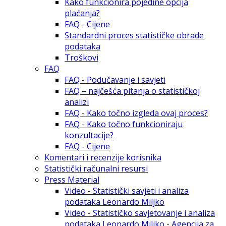
Kako funkcionira pojedine opcija
plaćanja?
FAQ - Cijene
Standardni proces statističke obrade
podataka
Troškovi
FAQ
FAQ - Podučavanje i savjeti
FAQ – najčešća pitanja o statističkoj
analizi
FAQ - Kako točno izgleda ovaj proces?
FAQ - Kako točno funkcioniraju
konzultacije?
FAQ - Cijene
Komentari i recenzije korisnika
Statistički računalni resursi
Press Material
Video - Statistički savjeti i analiza
podataka Leonardo Miljko
Video - Statističko savjetovanje i analiza
podataka Leonardo Miljko - Agencija za