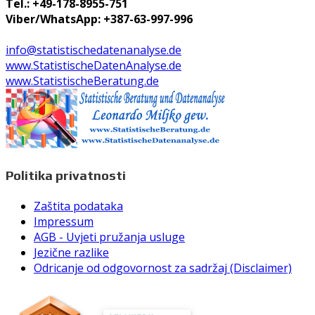
Tel.: +49-178-8955-751
Viber/WhatsApp: +387-63-997-996
info@statistischedatenanalyse.de
www.StatistischeDatenAnalyse.de
www.StatistischeBeratung.de
Politika privatnosti
Zaštita podataka
Impressum
AGB - Uvjeti pružanja usluge
Jezične razlike
Odricanje od odgovornost za sadržaj (Disclaimer)