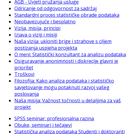
AGB - Uvjeti pružanja usluge
Odricanje od odgovornost za sadržaj
Standardni proces statističke obrade podataka
Neobavezujuće i besplatno
Vizija, misija, principi
Izjava o viziji i misiji
Naša vizija: ukloniti brige i strahove s ciljem
postizanja uspjeha projekta
O meni: Statistički konzultant za analizu podataka
Osiguravanje anonimnosti i diskrecije glavni je
prioritet
Troškovi
Filozofija: Kako analiza podataka i statističko
savjetovanje mogu potaknuti razvoj vašeg
poslovanja
Naša misija: Važnost točnosti u detaljima za vaš
projekt
SPSS seminar: profesionalna razina
Obuke, seminari i tečajevi
Statistička analiza podataka Studenti i doktoranti