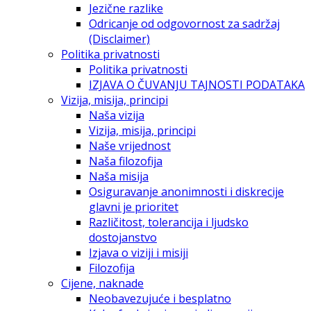
Jezične razlike
Odricanje od odgovornost za sadržaj
(Disclaimer)
Politika privatnosti
Politika privatnosti
IZJAVA O ČUVANJU TAJNOSTI PODATAKA
Vizija, misija, principi
Naša vizija
Vizija, misija, principi
Naše vrijednost
Naša filozofija
Naša misija
Osiguravanje anonimnosti i diskrecije
glavni je prioritet
Različitost, tolerancija i ljudsko
dostojanstvo
Izjava o viziji i misiji
Filozofija
Cijene, naknade
Neobavezujuće i besplatno