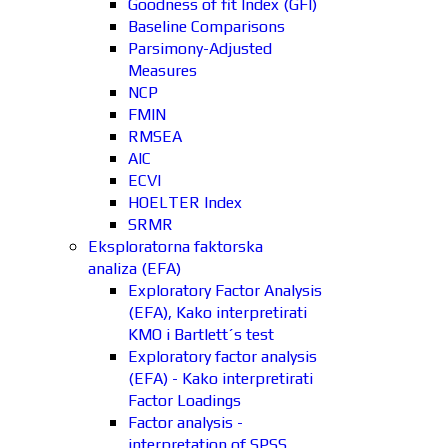
Goodness of fit Index (GFI)
Baseline Comparisons
Parsimony-Adjusted
Measures
NCP
FMIN
RMSEA
AIC
ECVI
HOELTER Index
SRMR
Eksploratorna faktorska
analiza (EFA)
Exploratory Factor Analysis
(EFA), Kako interpretirati
KMO i Bartlett´s test
Exploratory factor analysis
(EFA) - Kako interpretirati
Factor Loadings
Factor analysis -
interpretation of SPSS