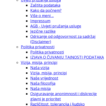
Zaštita podataka
Kako da počnem?
Više o meni ...
Impressum
AGB - Uvjeti pružanja usluge
Jezične razlike
Odricanje od odgovornost za sadržaj
(Disclaimer)
Politika privatnosti
Politika privatnosti
IZJAVA O ČUVANJU TAJNOSTI PODATAKA
Vizija, misija, principi
Naša vizija
Vizija, misija, principi
Naše vrijednost
Naša filozofija
Naša misija
Osiguravanje anonimnosti i diskrecije
glavni je prioritet
Različitost, tolerancija i ljudsko