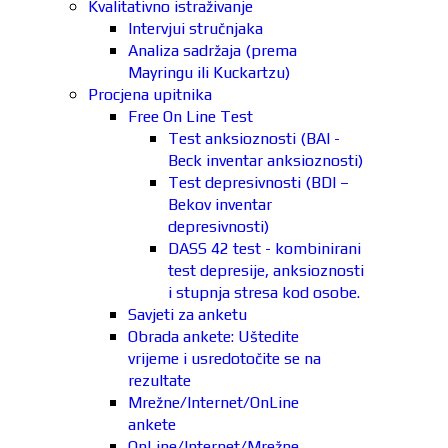
Kvalitativno istraživanje
Intervjui stručnjaka
Analiza sadržaja (prema
Mayringu ili Kuckartzu)
Procjena upitnika
Free On Line Test
Test anksioznosti (BAI -
Beck inventar anksioznosti)
Test depresivnosti (BDI –
Bekov inventar
depresivnosti)
DASS 42 test - kombinirani
test depresije, anksioznosti
i stupnja stresa kod osobe.
Savjeti za anketu
Obrada ankete: Uštedite
vrijeme i usredotočite se na
rezultate
Mrežne/Internet/OnLine
ankete
OnLine/Internet/Mrežne