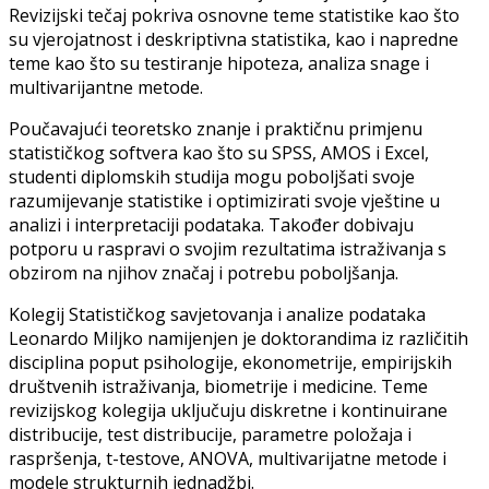
Revizijski tečaj pokriva osnovne teme statistike kao što
su vjerojatnost i deskriptivna statistika, kao i napredne
teme kao što su testiranje hipoteza, analiza snage i
multivarijantne metode.
Poučavajući teoretsko znanje i praktičnu primjenu
statističkog softvera kao što su SPSS, AMOS i Excel,
studenti diplomskih studija mogu poboljšati svoje
razumijevanje statistike i optimizirati svoje vještine u
analizi i interpretaciji podataka. Također dobivaju
potporu u raspravi o svojim rezultatima istraživanja s
obzirom na njihov značaj i potrebu poboljšanja.
Kolegij Statističkog savjetovanja i analize podataka
Leonardo Miljko namijenjen je doktorandima iz različitih
disciplina poput psihologije, ekonometrije, empirijskih
društvenih istraživanja, biometrije i medicine. Teme
revizijskog kolegija uključuju diskretne i kontinuirane
distribucije, test distribucije, parametre položaja i
raspršenja, t-testove, ANOVA, multivarijatne metode i
modele strukturnih jednadžbi.