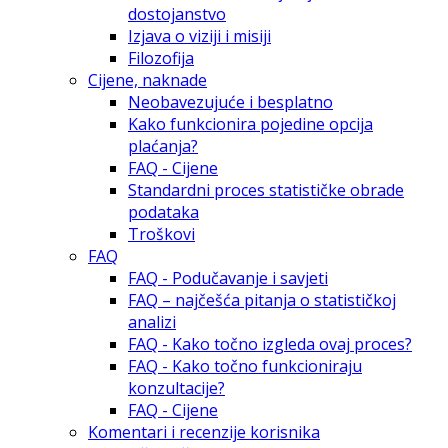
dostojanstvo
Izjava o viziji i misiji
Filozofija
Cijene, naknade
Neobavezujuće i besplatno
Kako funkcionira pojedine opcija
plaćanja?
FAQ - Cijene
Standardni proces statističke obrade
podataka
Troškovi
FAQ
FAQ - Podučavanje i savjeti
FAQ – najčešća pitanja o statističkoj
analizi
FAQ - Kako točno izgleda ovaj proces?
FAQ - Kako točno funkcioniraju
konzultacije?
FAQ - Cijene
Komentari i recenzije korisnika