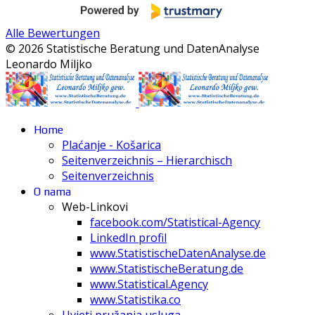
Alle Bewertungen
© 2026 Statistische Beratung und DatenAnalyse
Leonardo Miljko
Home
Plaćanje - Košarica
Seitenverzeichnis – Hierarchisch
Seitenverzeichnis
O nama
Web-Linkovi
facebook.com/Statistical-Agency
LinkedIn profil
www.StatistischeDatenAnalyse.de
www.StatistischeBeratung.de
www.Statistical.Agency
www.Statistika.co
Uvjeti pružanja usluga