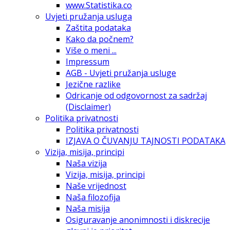
www.Statistika.co
Uvjeti pružanja usluga
Zaštita podataka
Kako da počnem?
Više o meni ...
Impressum
AGB - Uvjeti pružanja usluge
Jezične razlike
Odricanje od odgovornost za sadržaj
(Disclaimer)
Politika privatnosti
Politika privatnosti
IZJAVA O ČUVANJU TAJNOSTI PODATAKA
Vizija, misija, principi
Naša vizija
Vizija, misija, principi
Naše vrijednost
Naša filozofija
Naša misija
Osiguravanje anonimnosti i diskrecije