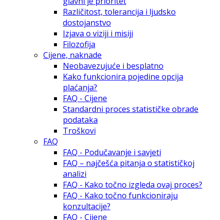
glavni je prioritet
Različitost, tolerancija i ljudsko
dostojanstvo
Izjava o viziji i misiji
Filozofija
Cijene, naknade
Neobavezujuće i besplatno
Kako funkcionira pojedine opcija
plaćanja?
FAQ - Cijene
Standardni proces statističke obrade
podataka
Troškovi
FAQ
FAQ - Podučavanje i savjeti
FAQ – najčešća pitanja o statističkoj
analizi
FAQ - Kako točno izgleda ovaj proces?
FAQ - Kako točno funkcioniraju
konzultacije?
FAQ - Cijene