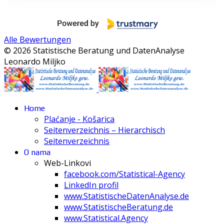
Alle Bewertungen
© 2026 Statistische Beratung und DatenAnalyse
Leonardo Miljko
Home
Plaćanje - Košarica
Seitenverzeichnis – Hierarchisch
Seitenverzeichnis
O nama
Web-Linkovi
facebook.com/Statistical-Agency
LinkedIn profil
www.StatistischeDatenAnalyse.de
www.StatistischeBeratung.de
www.Statistical.Agency