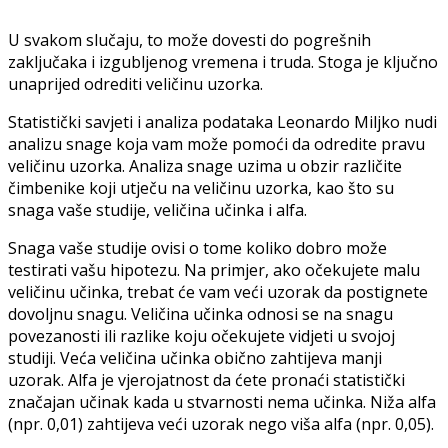
U svakom slučaju, to može dovesti do pogrešnih
zaključaka i izgubljenog vremena i truda. Stoga je ključno
unaprijed odrediti veličinu uzorka.
Statistički savjeti i analiza podataka Leonardo Miljko nudi
analizu snage koja vam može pomoći da odredite pravu
veličinu uzorka. Analiza snage uzima u obzir različite
čimbenike koji utječu na veličinu uzorka, kao što su
snaga vaše studije, veličina učinka i alfa.
Snaga vaše studije ovisi o tome koliko dobro može
testirati vašu hipotezu. Na primjer, ako očekujete malu
veličinu učinka, trebat će vam veći uzorak da postignete
dovoljnu snagu. Veličina učinka odnosi se na snagu
povezanosti ili razlike koju očekujete vidjeti u svojoj
studiji. Veća veličina učinka obično zahtijeva manji
uzorak. Alfa je vjerojatnost da ćete pronaći statistički
značajan učinak kada u stvarnosti nema učinka. Niža alfa
(npr. 0,01) zahtijeva veći uzorak nego viša alfa (npr. 0,05).