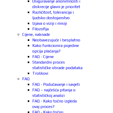
Osiguravanje anonimnosti i
diskrecije glavni je prioritet
Različitost, tolerancija i
ljudsko dostojanstvo
Izjava o viziji i misiji
Filozofija
Cijene, naknade
Neobavezujuće i besplatno
Kako funkcionira pojedine
opcija plaćanja?
FAQ - Cijene
Standardni proces
statističke obrade podataka
Troškovi
FAQ
FAQ - Podučavanje i savjeti
FAQ – najčešća pitanja o
statističkoj analizi
FAQ - Kako točno izgleda
ovaj proces?
FAQ - Kako točno