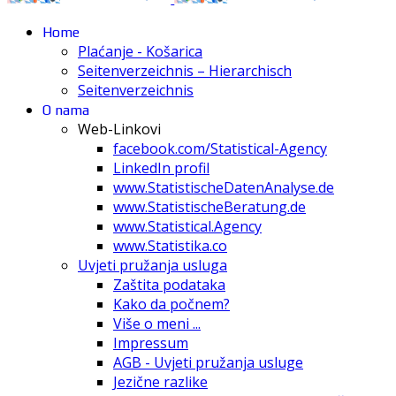
Home
Plaćanje - Košarica
Seitenverzeichnis – Hierarchisch
Seitenverzeichnis
O nama
Web-Linkovi
facebook.com/Statistical-Agency
LinkedIn profil
www.StatistischeDatenAnalyse.de
www.StatistischeBeratung.de
www.Statistical.Agency
www.Statistika.co
Uvjeti pružanja usluga
Zaštita podataka
Kako da počnem?
Više o meni ...
Impressum
AGB - Uvjeti pružanja usluge
Jezične razlike