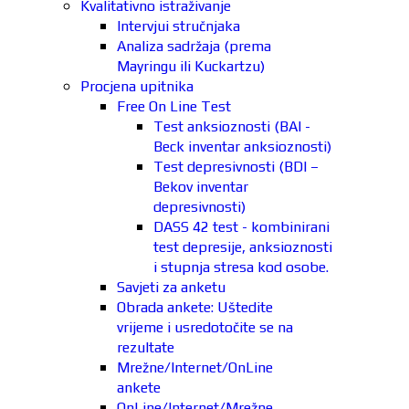
Kvalitativno istraživanje
Intervjui stručnjaka
Analiza sadržaja (prema
Mayringu ili Kuckartzu)
Procjena upitnika
Free On Line Test
Test anksioznosti (BAI -
Beck inventar anksioznosti)
Test depresivnosti (BDI –
Bekov inventar
depresivnosti)
DASS 42 test - kombinirani
test depresije, anksioznosti
i stupnja stresa kod osobe.
Savjeti za anketu
Obrada ankete: Uštedite
vrijeme i usredotočite se na
rezultate
Mrežne/Internet/OnLine
ankete
OnLine/Internet/Mrežne