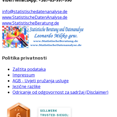
info@statistischedatenanalyse.de
www.StatistischeDatenAnalyse.de
www.StatistischeBeratung.de
Politika privatnosti
Zaštita podataka
Impressum
AGB - Uvjeti pružanja usluge
Jezične razlike
Odricanje od odgovornost za sadržaj (Disclaimer)