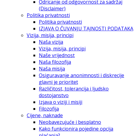
Odricanje od odgovornost za sadržaj
(Disclaimer)
Politika privatnosti
Politika privatnosti
IZJAVA O ČUVANJU TAJNOSTI PODATAKA
Vizija, misija, principi
Naša vizija
Vizija, misija, principi
Naše vrijednost
Naša filozofija
Naša misija
Osiguravanje anonimnosti i diskrecije
glavni je prioritet
Različitost, tolerancija i ljudsko
dostojanstvo
Izjava o viziji i misiji
Filozofija
Cijene, naknade
Neobavezujuće i besplatno
Kako funkcionira pojedine opcija
plaćanja?