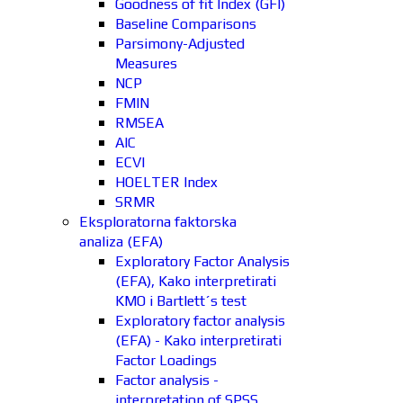
Goodness of fit Index (GFI)
Baseline Comparisons
Parsimony-Adjusted
Measures
NCP
FMIN
RMSEA
AIC
ECVI
HOELTER Index
SRMR
Eksploratorna faktorska
analiza (EFA)
Exploratory Factor Analysis
(EFA), Kako interpretirati
KMO i Bartlett´s test
Exploratory factor analysis
(EFA) - Kako interpretirati
Factor Loadings
Factor analysis -
interpretation of SPSS