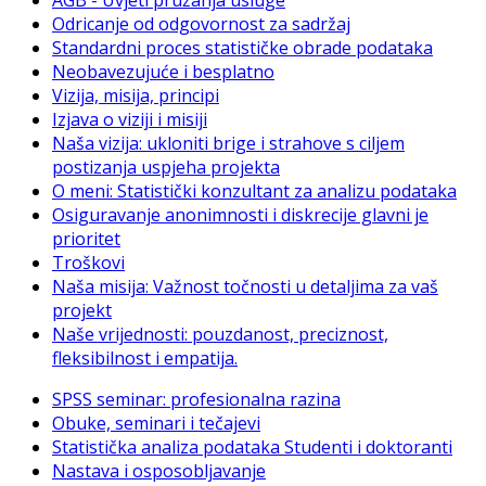
AGB - Uvjeti pružanja usluge
Odricanje od odgovornost za sadržaj
Standardni proces statističke obrade podataka
Neobavezujuće i besplatno
Vizija, misija, principi
Izjava o viziji i misiji
Naša vizija: ukloniti brige i strahove s ciljem
postizanja uspjeha projekta
O meni: Statistički konzultant za analizu podataka
Osiguravanje anonimnosti i diskrecije glavni je
prioritet
Troškovi
Naša misija: Važnost točnosti u detaljima za vaš
projekt
Naše vrijednosti: pouzdanost, preciznost,
fleksibilnost i empatija.
SPSS seminar: profesionalna razina
Obuke, seminari i tečajevi
Statistička analiza podataka Studenti i doktoranti
Nastava i osposobljavanje