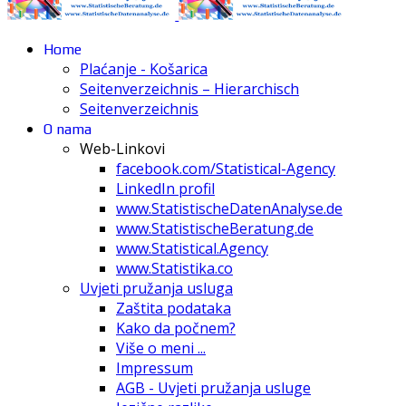
Home
Plaćanje - Košarica
Seitenverzeichnis – Hierarchisch
Seitenverzeichnis
O nama
Web-Linkovi
facebook.com/Statistical-Agency
LinkedIn profil
www.StatistischeDatenAnalyse.de
www.StatistischeBeratung.de
www.Statistical.Agency
www.Statistika.co
Uvjeti pružanja usluga
Zaštita podataka
Kako da počnem?
Više o meni ...
Impressum
AGB - Uvjeti pružanja usluge