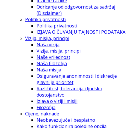
Jezične razlike
Odricanje od odgovornost za sadržaj
(Disclaimer)
Politika privatnosti
Politika privatnosti
IZJAVA O ČUVANJU TAJNOSTI PODATAKA
Vizija, misija, principi
Naša vizija
Vizija, misija, principi
Naše vrijednost
Naša filozofija
Naša misija
Osiguravanje anonimnosti i diskrecije
glavni je prioritet
Različitost, tolerancija i ljudsko
dostojanstvo
Izjava o viziji i misiji
Filozofija
Cijene, naknade
Neobavezujuće i besplatno
Kako funkcionira pojedine opcija