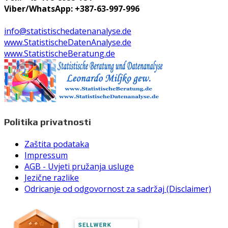
Viber/WhatsApp: +387-63-997-996
info@statistischedatenanalyse.de
www.StatistischeDatenAnalyse.de
www.StatistischeBeratung.de
Politika privatnosti
Zaštita podataka
Impressum
AGB - Uvjeti pružanja usluge
Jezične razlike
Odricanje od odgovornost za sadržaj (Disclaimer)