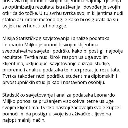
postavila cilj ponuditi svojim klijentima najbolja rješenja
za optimizaciju rezultata istraživanja i dovođenje svojih
otkrića do točke. U tu svrhu tvrtka svojim klijentima nudi
stalno ažurirane metodologije kako bi osigurala da su
uvijek na vrhuncu tehnologije.
Misija Statističkog savjetovanja i analize podataka
Leonardo Miljko je ponuditi svojim klijentima
sveobuhvatne savjete i podršku kako bi postigli najbolje
rezultate. Tvrtka nudi širok raspon usluga svojim
klijentima, uključujući savjetovanje o izradi studije,
pripremu i analizu podataka te interpretaciju rezultata.
Tvrtka također nudi podršku studentima diplomskih i
prvostupničkih studija kao i nastavnom osoblju.
Statističko savjetovanje i analiza podataka Leonardo
Miljko ponosi se pružanjem visokokvalitetne usluge
svojim klijentima. Tvrtka nastoji zadovoljiti svoje kupce i
pomoći im da postignu svoje istraživačke ciljeve na
najoptimalniji način.