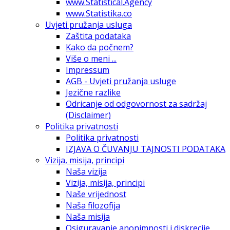
www.Statistical.Agency
www.Statistika.co
Uvjeti pružanja usluga
Zaštita podataka
Kako da počnem?
Više o meni ...
Impressum
AGB - Uvjeti pružanja usluge
Jezične razlike
Odricanje od odgovornost za sadržaj
(Disclaimer)
Politika privatnosti
Politika privatnosti
IZJAVA O ČUVANJU TAJNOSTI PODATAKA
Vizija, misija, principi
Naša vizija
Vizija, misija, principi
Naše vrijednost
Naša filozofija
Naša misija
Osiguravanje anonimnosti i diskrecije