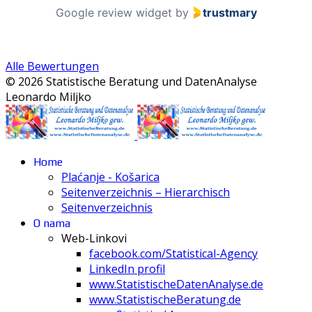
Google review widget
by
trustmary
Alle Bewertungen
© 2026 Statistische Beratung und DatenAnalyse
Leonardo Miljko
Home
Plaćanje - Košarica
Seitenverzeichnis – Hierarchisch
Seitenverzeichnis
O nama
Web-Linkovi
facebook.com/Statistical-Agency
LinkedIn profil
www.StatistischeDatenAnalyse.de
www.StatistischeBeratung.de