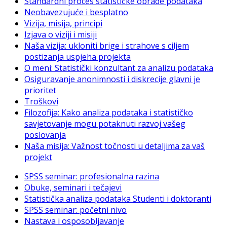
Standardni proces statističke obrade podataka
Neobavezujuće i besplatno
Vizija, misija, principi
Izjava o viziji i misiji
Naša vizija: ukloniti brige i strahove s ciljem
postizanja uspjeha projekta
O meni: Statistički konzultant za analizu podataka
Osiguravanje anonimnosti i diskrecije glavni je
prioritet
Troškovi
Filozofija: Kako analiza podataka i statističko
savjetovanje mogu potaknuti razvoj vašeg
poslovanja
Naša misija: Važnost točnosti u detaljima za vaš
projekt
SPSS seminar: profesionalna razina
Obuke, seminari i tečajevi
Statistička analiza podataka Studenti i doktoranti
SPSS seminar: početni nivo
Nastava i osposobljavanje