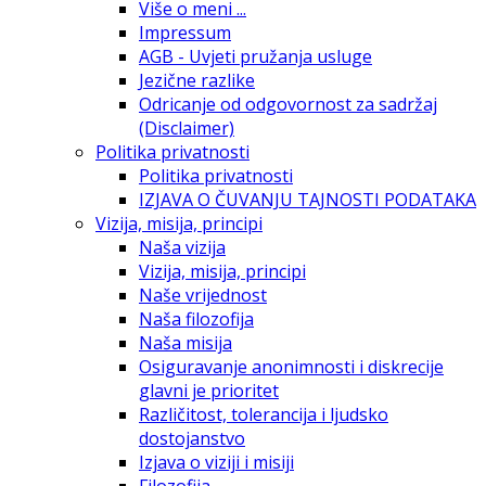
Više o meni ...
Impressum
AGB - Uvjeti pružanja usluge
Jezične razlike
Odricanje od odgovornost za sadržaj
(Disclaimer)
Politika privatnosti
Politika privatnosti
IZJAVA O ČUVANJU TAJNOSTI PODATAKA
Vizija, misija, principi
Naša vizija
Vizija, misija, principi
Naše vrijednost
Naša filozofija
Naša misija
Osiguravanje anonimnosti i diskrecije
glavni je prioritet
Različitost, tolerancija i ljudsko
dostojanstvo
Izjava o viziji i misiji
Filozofija