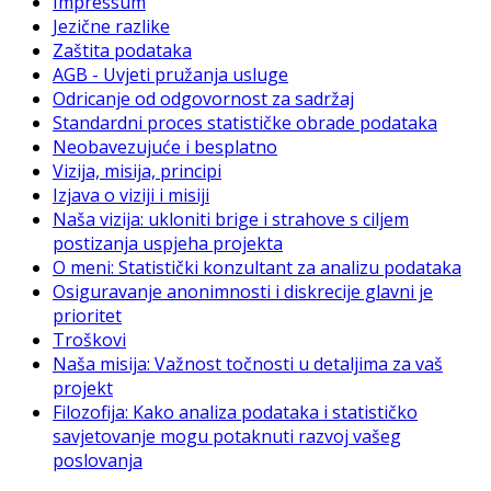
Impressum
Jezične razlike
Zaštita podataka
AGB - Uvjeti pružanja usluge
Odricanje od odgovornost za sadržaj
Standardni proces statističke obrade podataka
Neobavezujuće i besplatno
Vizija, misija, principi
Izjava o viziji i misiji
Naša vizija: ukloniti brige i strahove s ciljem
postizanja uspjeha projekta
O meni: Statistički konzultant za analizu podataka
Osiguravanje anonimnosti i diskrecije glavni je
prioritet
Troškovi
Naša misija: Važnost točnosti u detaljima za vaš
projekt
Filozofija: Kako analiza podataka i statističko
savjetovanje mogu potaknuti razvoj vašeg
poslovanja