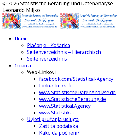
© 2026 Statistische Beratung und DatenAnalyse
Leonardo Miljko
Home
Plaćanje - Košarica
Seitenverzeichnis – Hierarchisch
Seitenverzeichnis
O nama
Web-Linkovi
facebook.com/Statistical-Agency
LinkedIn profil
www.StatistischeDatenAnalyse.de
www.StatistischeBeratung.de
www.Statistical.Agency
www.Statistika.co
Uvjeti pružanja usluga
Zaštita podataka
Kako da počnem?