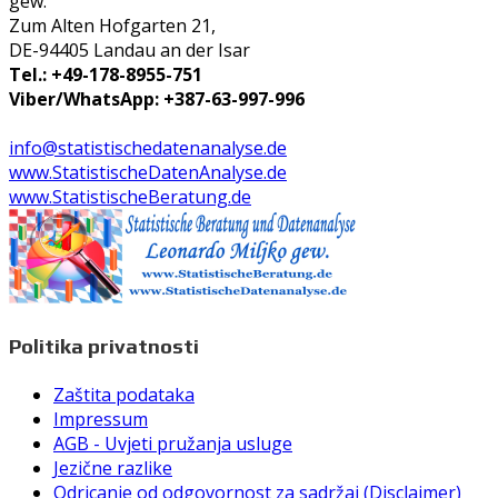
gew.
Zum Alten Hofgarten 21,
DE-94405 Landau an der Isar
Tel.: +49-178-8955-751
Viber/WhatsApp: +387-63-997-996
info@statistischedatenanalyse.de
www.StatistischeDatenAnalyse.de
www.StatistischeBeratung.de
Politika privatnosti
Zaštita podataka
Impressum
AGB - Uvjeti pružanja usluge
Jezične razlike
Odricanje od odgovornost za sadržaj (Disclaimer)