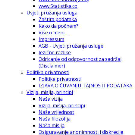
www.Statistika.co
Uvjeti pružanja usluga
Zaštita podataka
Kako da počnem?
Više o meni ...
Impressum
AGB - Uvjeti pružanja usluge
Jezične razlike
Odricanje od odgovornost za sadržaj
(Disclaimer)
Politika privatnosti
Politika privatnosti
IZJAVA O ČUVANJU TAJNOSTI PODATAKA
Vizija, misija, principi
Naša vizija
Vizija, misija, principi
Naše vrijednost
Naša filozofija
Naša misija
Osiguravanje anonimnosti i diskrecije