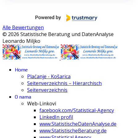
Alle Bewertungen
© 2026 Statistische Beratung und DatenAnalyse
Leonardo Miljko
Home
Plaćanje - Košarica
Seitenverzeichnis – Hierarchisch
Seitenverzeichnis
O nama
Web-Linkovi
facebook.com/Statistical-Agency
LinkedIn profil
www.StatistischeDatenAnalyse.de
www.StatistischeBeratung.de
www.Statistical.Agency