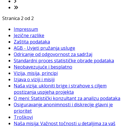
Stranica 2 od 2
Impressum
Jezične razlike
Zaštita podataka
AGB - Uvjeti pružanja usluge
Odricanje od odgovornost za sadržaj
Standardni proces statističke obrade podataka
Neobavezujuće i besplatno
Vizija, misija, principi
Izjava o viziji i misiji
Naša vizija: ukloniti brige i strahove s ciljem
postizanja uspjeha projekta
O meni: Statistički konzultant za analizu podataka
Osiguravanje anonimnosti i diskrecije glavni je
prioritet
Troškovi
Naša misija: Važnost točnosti u detaljima za vaš