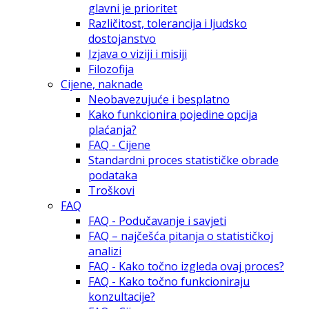
glavni je prioritet
Različitost, tolerancija i ljudsko
dostojanstvo
Izjava o viziji i misiji
Filozofija
Cijene, naknade
Neobavezujuće i besplatno
Kako funkcionira pojedine opcija
plaćanja?
FAQ - Cijene
Standardni proces statističke obrade
podataka
Troškovi
FAQ
FAQ - Podučavanje i savjeti
FAQ – najčešća pitanja o statističkoj
analizi
FAQ - Kako točno izgleda ovaj proces?
FAQ - Kako točno funkcioniraju
konzultacije?