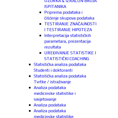
UZORKA & IZRAČUN BROJA
ISPITANIKA
Priprema podataka i
čišćenje skupova podataka
TESTIRANJE ZNAČAJNOSTI
I TESTIRANJE HIPOTEZA
Interpretacija statističkih
parametara, prezentacija
rezultata
UREĐIVANJE STATISTIKE I
STATISTIČKI COACHING
Statistička analiza podataka
Studenti i doktoranti
Statistička analiza podataka
Tvrtke / istraživanje
Analiza podataka
medicinske statistike i
savjetovanje
Analiza podataka
Analiza podataka
medicinske statistike