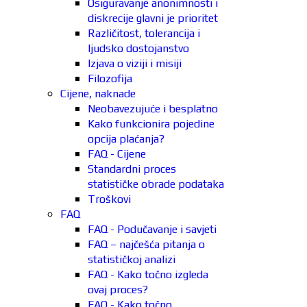
Osiguravanje anonimnosti i
diskrecije glavni je prioritet
Različitost, tolerancija i
ljudsko dostojanstvo
Izjava o viziji i misiji
Filozofija
Cijene, naknade
Neobavezujuće i besplatno
Kako funkcionira pojedine
opcija plaćanja?
FAQ - Cijene
Standardni proces
statističke obrade podataka
Troškovi
FAQ
FAQ - Podučavanje i savjeti
FAQ – najčešća pitanja o
statističkoj analizi
FAQ - Kako točno izgleda
ovaj proces?
FAQ - Kako točno