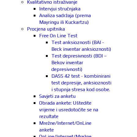
Kvalitativno istraživanje
Intervjui stručnjaka
Analiza sadržaja (prema
Mayringu ili Kuckartzu)
Procjena upitnika
Free On Line Test
Test anksioznosti (BAI -
Beck inventar anksioznosti)
Test depresivnosti (BDI –
Bekov inventar
depresivnosti)
DASS 42 test - kombinirani
test depresije, anksioznosti
i stupnja stresa kod osobe.
Savjeti za anketu
Obrada ankete: Uštedite
vrijeme i usredotočite se na
rezultate
Mrežne/Internet/OnLine
ankete
OnLine/Internet/Mrežne