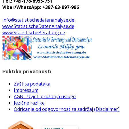
Tel.: +49-178-8955-751
Viber/WhatsApp: +387-63-997-996
info@statistischedatenanalyse.de
www.StatistischeDatenAnalyse.de
www.StatistischeBeratung.de
Politika privatnosti
Zaštita podataka
Impressum
AGB - Uvjeti pružanja usluge
Jezične razlike
Odricanje od odgovornost za sadržaj (Disclaimer)