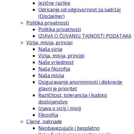
Jezične razlike
Odricanje od odgovornost za sadržaj
(Disclaimer)
Politika privatnosti
Politika privatnosti
IZJAVA O ČUVANJU TAJNOSTI PODATAKA
Vizija, misija, principi
Naša vizija
Vizija, misija, principi
Naše vrijednost
Naša filozofija
Naša misija
Osiguravanje anonimnosti i diskrecije
glavni je prioritet
Različitost, tolerancija i ljudsko
dostojanstvo
Izjava o viziji i misiji
Filozofija
Cijene, naknade
Neobavezujuće i besplatno