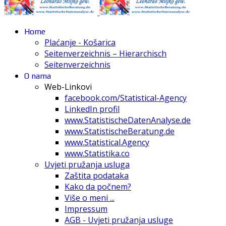
Home
Plaćanje - Košarica
Seitenverzeichnis – Hierarchisch
Seitenverzeichnis
O nama
Web-Linkovi
facebook.com/Statistical-Agency
LinkedIn profil
www.StatistischeDatenAnalyse.de
www.StatistischeBeratung.de
www.Statistical.Agency
www.Statistika.co
Uvjeti pružanja usluga
Zaštita podataka
Kako da počnem?
Više o meni ...
Impressum
AGB - Uvjeti pružanja usluge