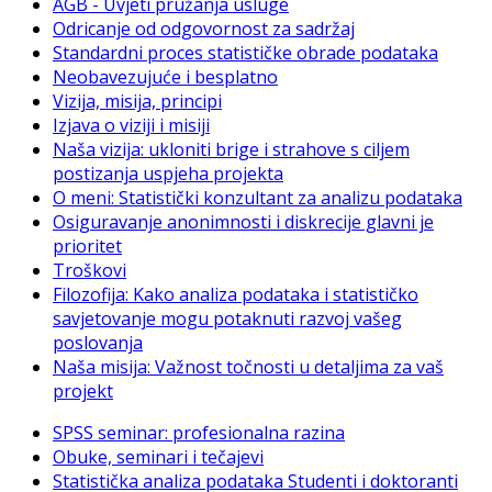
AGB - Uvjeti pružanja usluge
Odricanje od odgovornost za sadržaj
Standardni proces statističke obrade podataka
Neobavezujuće i besplatno
Vizija, misija, principi
Izjava o viziji i misiji
Naša vizija: ukloniti brige i strahove s ciljem
postizanja uspjeha projekta
O meni: Statistički konzultant za analizu podataka
Osiguravanje anonimnosti i diskrecije glavni je
prioritet
Troškovi
Filozofija: Kako analiza podataka i statističko
savjetovanje mogu potaknuti razvoj vašeg
poslovanja
Naša misija: Važnost točnosti u detaljima za vaš
projekt
SPSS seminar: profesionalna razina
Obuke, seminari i tečajevi
Statistička analiza podataka Studenti i doktoranti