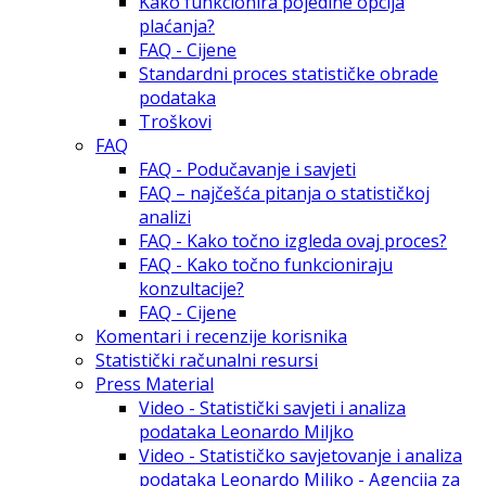
Kako funkcionira pojedine opcija
plaćanja?
FAQ - Cijene
Standardni proces statističke obrade
podataka
Troškovi
FAQ
FAQ - Podučavanje i savjeti
FAQ – najčešća pitanja o statističkoj
analizi
FAQ - Kako točno izgleda ovaj proces?
FAQ - Kako točno funkcioniraju
konzultacije?
FAQ - Cijene
Komentari i recenzije korisnika
Statistički računalni resursi
Press Material
Video - Statistički savjeti i analiza
podataka Leonardo Miljko
Video - Statističko savjetovanje i analiza
podataka Leonardo Miljko - Agencija za