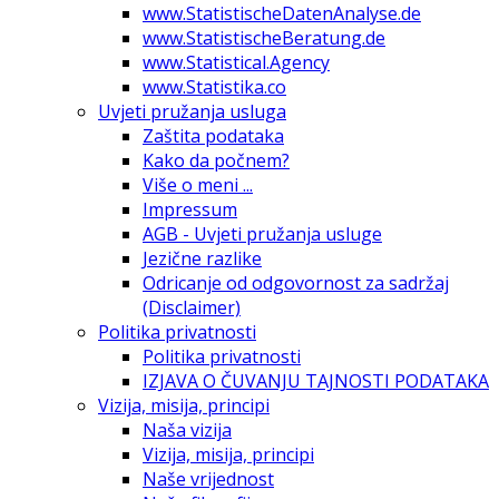
www.StatistischeDatenAnalyse.de
www.StatistischeBeratung.de
www.Statistical.Agency
www.Statistika.co
Uvjeti pružanja usluga
Zaštita podataka
Kako da počnem?
Više o meni ...
Impressum
AGB - Uvjeti pružanja usluge
Jezične razlike
Odricanje od odgovornost za sadržaj
(Disclaimer)
Politika privatnosti
Politika privatnosti
IZJAVA O ČUVANJU TAJNOSTI PODATAKA
Vizija, misija, principi
Naša vizija
Vizija, misija, principi
Naše vrijednost