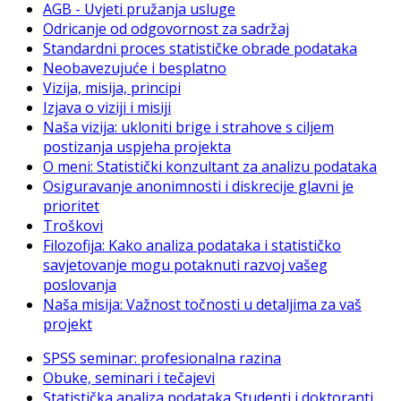
AGB - Uvjeti pružanja usluge
Odricanje od odgovornost za sadržaj
Standardni proces statističke obrade podataka
Neobavezujuće i besplatno
Vizija, misija, principi
Izjava o viziji i misiji
Naša vizija: ukloniti brige i strahove s ciljem
postizanja uspjeha projekta
O meni: Statistički konzultant za analizu podataka
Osiguravanje anonimnosti i diskrecije glavni je
prioritet
Troškovi
Filozofija: Kako analiza podataka i statističko
savjetovanje mogu potaknuti razvoj vašeg
poslovanja
Naša misija: Važnost točnosti u detaljima za vaš
projekt
SPSS seminar: profesionalna razina
Obuke, seminari i tečajevi
Statistička analiza podataka Studenti i doktoranti