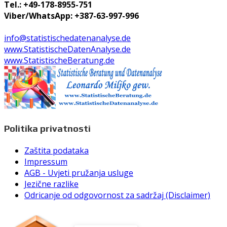
Tel.: +49-178-8955-751
Viber/WhatsApp: +387-63-997-996
info@statistischedatenanalyse.de
www.StatistischeDatenAnalyse.de
www.StatistischeBeratung.de
Politika privatnosti
Zaštita podataka
Impressum
AGB - Uvjeti pružanja usluge
Jezične razlike
Odricanje od odgovornost za sadržaj (Disclaimer)