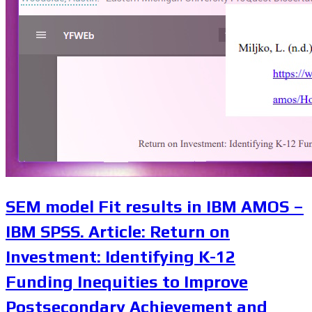
SEM model Fit results in IBM AMOS –
IBM SPSS. Article: Return on
Investment: Identifying K-12
Funding Inequities to Improve
Postsecondary Achievement and