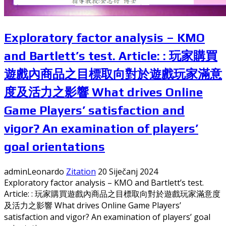
Exploratory factor analysis – KMO
and Bartlett’s test. Article: : 玩家購買
遊戲內商品之目標取向對於遊戲玩家滿意
度及活力之影響 What drives Online
Game Players’ satisfaction and
vigor? An examination of players’
goal orientations
adminLeonardo
Zitation
20 Siječanj 2024
Exploratory factor analysis – KMO and Bartlett’s test.
Article: : 玩家購買遊戲內商品之目標取向對於遊戲玩家滿意度
及活力之影響 What drives Online Game Players’
satisfaction and vigor? An examination of players’ goal